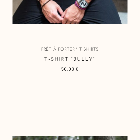
PRÊT-À-PORTER
T-SHIRTS
T-SHIRT “BULLY”
50,00
€
Ce
produit
a
plusieurs
variations.
Les
options
peuvent
être
choisies
sur
la
page
du