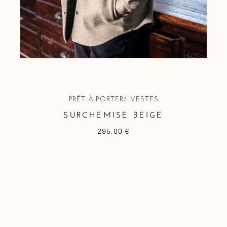
PRÊT-À-PORTER
VESTES
SURCHEMISE BEIGE
295,00
€
Ce
produit
a
plusieurs
variations.
Les
options
peuvent
être
choisies
sur
la