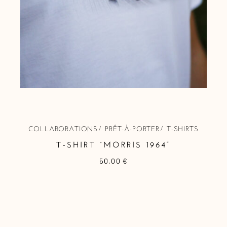
COLLABORATIONS
PRÊT-À-PORTER
T-SHIRTS
T-SHIRT “MORRIS 1964”
50,00
€
Ce
produit
a
plusieurs
variations.
Les
options
peuvent