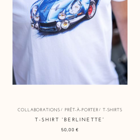
COLLABORATIONS
PRÊT-À-PORTER
T-SHIRTS
T-SHIRT “BERLINETTE”
50,00
€
Ce
produit