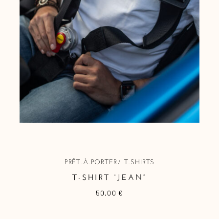
PRÊT-À-PORTER
T-SHIRTS
T-SHIRT “JEAN”
50,00
€
Ce
produit
a