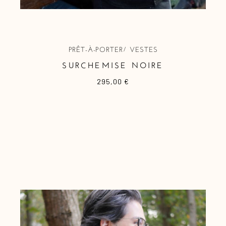
PRÊT-À-PORTER
VESTES
SURCHEMISE NOIRE
295,00
€
Ce
produit
a
plusieurs
variations.
Les
options
peuvent
être
choisies
sur
la
page
du
produit