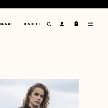
COUCOU
ine
ments
URNAL
CONCEPT
e
gazine
ènements
esse