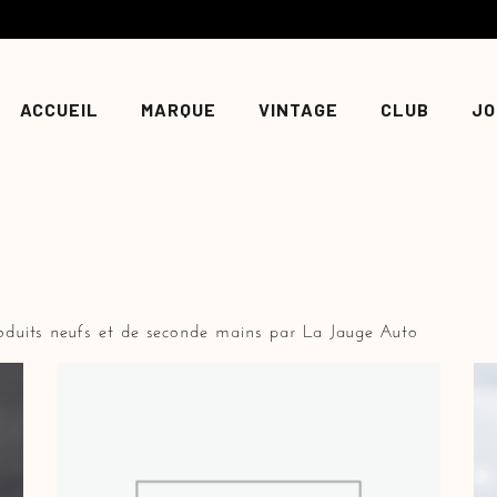
Prêt-à-porter
Casques
Magaz
Accessoires
Casquettes
Évène
ACCUEIL
MARQUE
VINTAGE
CLUB
JO
Arts & Déco
Combinaisons
Press
Explorer
Sweats
T-shirts
Vestes
Prêt-à-porter
Casques
Ma
Abécédaire
Accessoires
Casquettes
Év
Arts & Déco
Combinaisons
Pr
oduits neufs et de seconde mains par La Jauge Auto
Explorer
Sweats
T-shirts
Vestes
Abécédaire