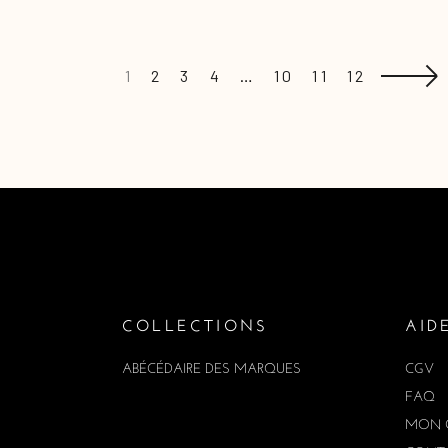
1
2
3
4
…
10
11
12
COLLECTIONS
AID
ABÉCÉDAIRE DES MARQUES
CGV
FAQ
MON 