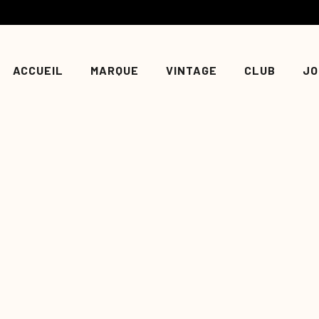
Prêt-à-porter
Casques
Magaz
Accessoires
Casquettes
Évène
ACCUEIL
MARQUE
VINTAGE
CLUB
JO
Arts & Déco
Combinaisons
Press
Explorer
Sweats
T-shirts
Vestes
Prêt-à-porter
Casques
Ma
Abécédaire
Accessoires
Casquettes
Év
Arts & Déco
Combinaisons
Pr
Explorer
Sweats
T-shirts
Vestes
Abécédaire