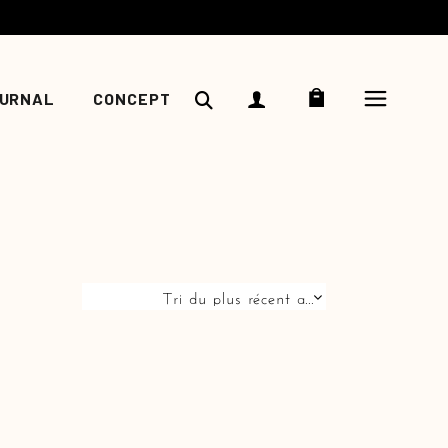
COUCOU
ine
ments
URNAL
CONCEPT
e
gazine
ènements
esse
Tri du plus récent au plus ancien