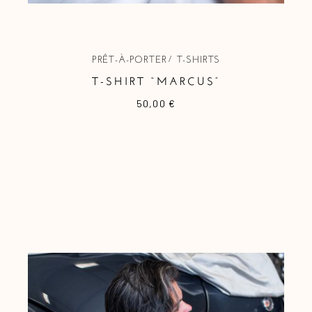
PRÊT-À-PORTER
T-SHIRTS
T-SHIRT “MARCUS”
50,00
€
Ce
produit
a
plusieurs
variations.
Les
options
peuvent
être
choisies
sur
la
page
du
produit