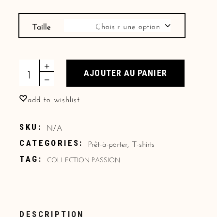
Choisir une option
Taille
T-shirt "Jean" quantity
AJOUTER AU PANIER
add to wishlist
N/A
SKU:
Prêt-à-porter
,
T-shirts
CATEGORIES:
COLLECTION PASSION
TAG:
DESCRIPTION