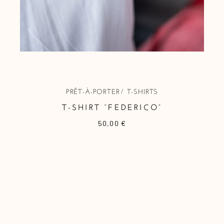
PRÊT-À-PORTER
T-SHIRTS
T-SHIRT “FEDERICO”
50,00
€
Ce
produit
a
plusieurs
variations.
Les
options
peuvent
être
choisies
sur
la
page