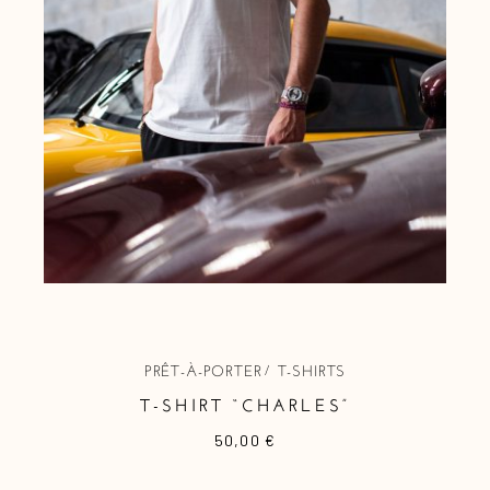
PRÊT-À-PORTER
T-SHIRTS
T-SHIRT “CHARLES”
50,00
€
Ce
produit
a