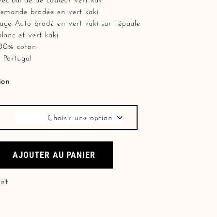
lemande brodée en vert kaki
uge Auto brodé en vert kaki sur l’épaule
blanc et vert kaki
100% coton
 Portugal
ion
Choisir une option
th quantity
AJOUTER AU PANIER
ist