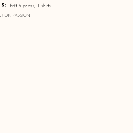
Prêt-à-porter
,
T-shirts
ES:
TION PASSION