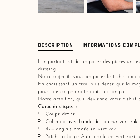
DESCRIPTION
INFORMATIONS COMP
L’important est de proposer des pièces unisex
dressing.
Notre objectif, vous proposer le t-shirt noir
En choisissant un tissu plus dense que la mo
pour une coupe droite mais pas ample.
Notre ambition, qu’il devienne votre t-shirt
Caractéristiques :
Coupe droite
Col rond avec bande de couleur vert kaki
4×4 anglais brodée en vert kaki
Patch La Jauge Auto brodé en vert kaki su