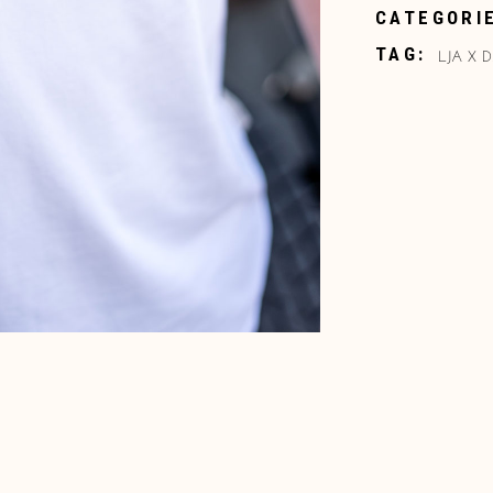
CATEGORI
LJA X 
TAG: