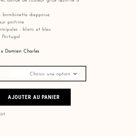
n : bombinette dieppoise
sur poitrine
incipales : blanc et bleu
 Portugal
 x Damien Charles
Choisir une option
ette" quantity
AJOUTER AU PANIER
ist