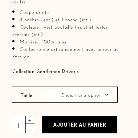
routes :
Coupe droite
4 poches (ext.) et
1 poche (int.)
Couleurs : vert bouteille (ext.) et tartan
écossais (int.)
Matière : 100% laine
Confectionné artisanalement avec amour au
Portugal
Collection Gentlemen Driver’s
Choisir une option
Taille
Surchemise vert bouteille quantity
AJOUTER AU PANIER