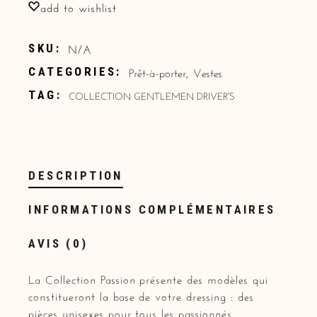
add to wishlist
N/A
SKU:
Prêt-à-porter
,
Vestes
CATEGORIES:
COLLECTION GENTLEMEN DRIVER'S
TAG:
DESCRIPTION
INFORMATIONS COMPLÉMENTAIRES
AVIS (0)
La Collection Passion présente des modèles qui
constitueront la base de votre dressing : des
pièces unisexes pour tous les passionnés