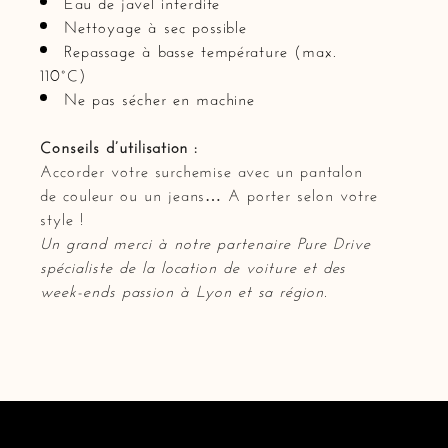
Eau de javel interdite
Nettoyage à sec possible
Repassage à basse température (max.
110°C)
Ne pas sécher en machine
Conseils d’utilisation :
Accorder votre surchemise avec un pantalon
de couleur ou un jeans… A porter selon votre
style !
Un grand merci à notre partenaire
Pure Drive
spécialiste de la location de voiture et des
week-ends passion à Lyon et sa région.