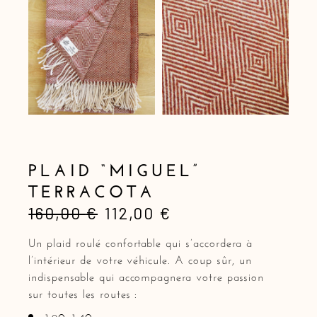
PLAID “MIGUEL”
TERRACOTA
160,00
€
112,00
€
Le
Le
prix
prix
Un plaid roulé confortable qui s’accordera à
initial
actuel
l’intérieur de votre véhicule. A coup sûr, un
était :
est :
indispensable qui accompagnera votre passion
160,00 €.
112,00 €.
sur toutes les routes :
1,90×1,40m