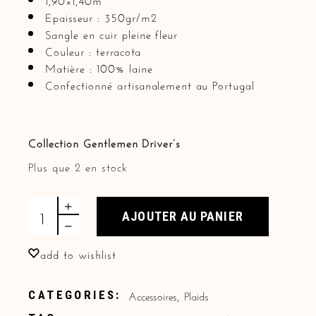
Epaisseur : 350gr/m2
Sangle en cuir pleine fleur
Couleur : terracota
Matière : 100% laine
Confectionné artisanalement au Portugal
Collection Gentlemen Driver’s
Plus que 2 en stock
Plaid "Miguel" terracota quantity
AJOUTER AU PANIER
add to wishlist
Accessoires
,
Plaids
CATEGORIES: