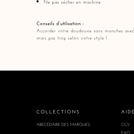
Ne pas sécher en machine
Conseils d’utilisation :
Accorder votre doudoune sans manches avec 
mais pas trop selon votre style !
COLLECTIONS
AID
ABÉCÉDAIRE DES MARQUES
CGV
FAQ