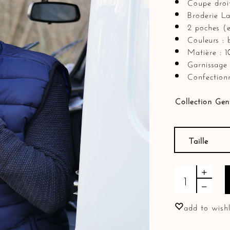
Coupe droi
Broderie L
2 poches (e
Couleurs : 
Matière : 
Garnissage
Confection
Collection Gen
Taille
Doudoune sans
add to wishl