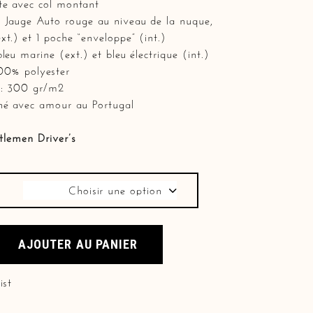
te avec col montant
a Jauge Auto rouge au niveau de la nuque,
xt.) et
1 poche “enveloppe” (int.)
bleu marine (ext.) et bleu électrique (int.)
100% polyester
 : 300 gr/m2
né avec amour au Portugal
tlemen Driver’s
Choisir une option
 manches bleu marine quantity
AJOUTER AU PANIER
ist