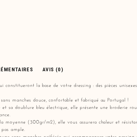
LÉMENTAIRES
AVIS (0)
i constitueront la base de votre dressing : des pièces unisexe
sans manches douce, confortable et fabriqué au Portugal !
e et sa doublure bleu électrique, elle présente une broderie r
ance.
la moyenne (300gr/m2), elle vous assurera chaleur et résistan
 pas ample.
oune sans manches préférée qui accompagnera votre passion a