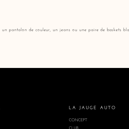
un pantalon de couleur, un jeans ou une paire de baskets b
E
LA JAUGE AUTO
CONCEPT
CLUB