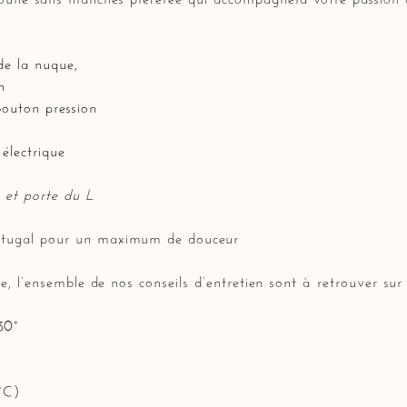
de la nuque,
n
bouton pression
 électrique
 et porte du L
rtugal pour un maximum de douceur
vie, l’ensemble de nos conseils d’entretien sont à retrouver sur
30°
°C)